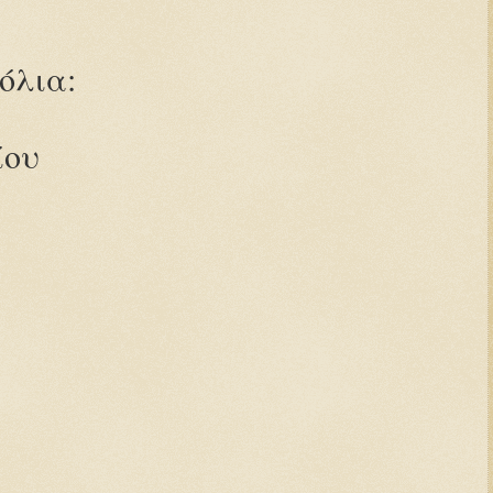
όλια:
ίου