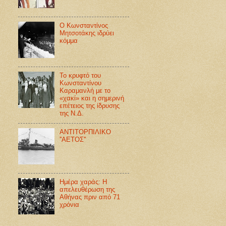
Ο Κωνσταντίνος
Μητσοτάκης ιδρύει
κόμμα
Το κρυφτό του
Κωνσταντίνου
Καραμανλή με το
«χακί» και η σημερινή
επέτειος της ίδρυσης
της Ν.Δ.
ΑΝΤΙΤΟΡΠΙΛΙΚΟ
''ΑΕΤΟΣ''
Ημέρα χαράς: Η
απελευθέρωση της
Αθήνας πριν από 71
χρόνια