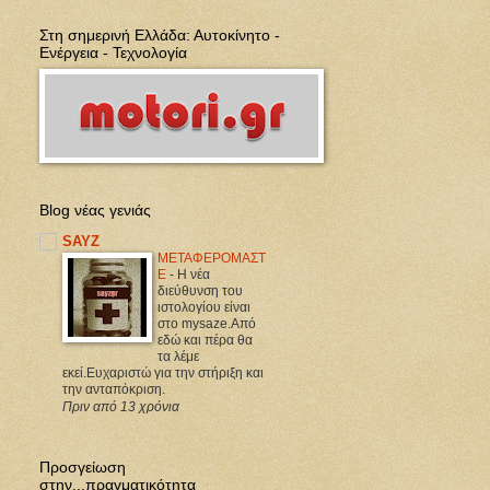
Στη σημερινή Ελλάδα: Αυτοκίνητο -
Ενέργεια - Τεχνολογία
Blog νέας γενιάς
SAYZ
ΜΕΤΑΦΕΡΟΜΑΣΤ
Ε
-
Η νέα
διεύθυνση του
ιστολογίου είναι
στο mysaze.Από
εδώ και πέρα θα
τα λέμε
εκεί.Ευχαριστώ για την στήριξη και
την ανταπόκριση.
Πριν από 13 χρόνια
Προσγείωση
στην...πραγματικότητα