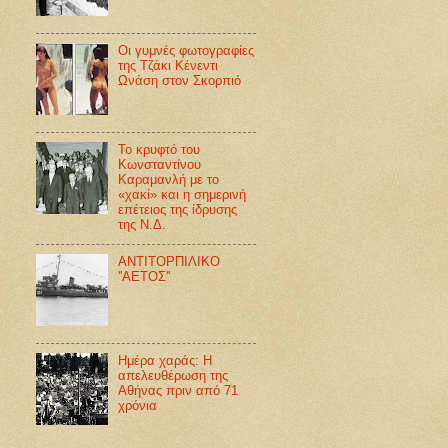
Οι γυμνές φωτογραφίες
της Τζάκι Κένεντι
Ωνάση στον Σκορπιό
Το κρυφτό του
Κωνσταντίνου
Καραμανλή με το
«χακί» και η σημερινή
επέτειος της ίδρυσης
της Ν.Δ.
ΑΝΤΙΤΟΡΠΙΛΙΚΟ
''ΑΕΤΟΣ''
Ημέρα χαράς: Η
απελευθέρωση της
Αθήνας πριν από 71
χρόνια