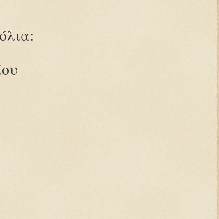
όλια:
ίου