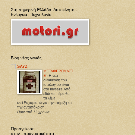
Στη σημερινή Ελλάδα: Αυτοκίνητο -
Ενέργεια - Τεχνολογία
Blog νέας γενιάς
SAYZ
ΜΕΤΑΦΕΡΟΜΑΣΤ
Ε
-
Η νέα
διεύθυνση του
ιστολογίου είναι
στο mysaze.Από
εδώ και πέρα θα
τα λέμε
εκεί.Ευχαριστώ για την στήριξη και
την ανταπόκριση.
Πριν από 13 χρόνια
Προσγείωση
στην...πραγματικότητα